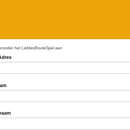
eronder het LiefdesRouteSpel aan
 Adres
aam
naam